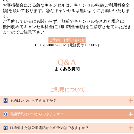
お客様都合による急なキャンセルは、キャンセル料金(ご利用料金全
額)を頂いております。急なキャンセルは無いようにお願いいたしま
す。
ご予約しているにも関わらず、無断でキャンセルをされた場合は、
後日改めてキャンセル料金(ご利用料金全額)をご請求させていただき
ますのでご注意下さい
ご予約・お問い合わせ
TEL 070-8802-8002（電話受付 11:00〜）
Q&A
よくある質問
ご利用について
予約はいつからできますか？
A.一週間前から可能となります。HPに出勤が表示されているセラピストのご予約が
電話予約はいつからできますか？
可能となります。
A.ご新規様、会員様ともに出勤情報にセラピストの出勤が掲載された時点で受付可
非通知または公衆電話からの予約はできますか？
能となります。