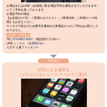
お電話またはLINE（会員様に限る/電話予約を優先させていただきます）
にてご予約を承っております。
お電話予約の場合、
【お名前(カナ可)・ご希望のセラピスト・ご希望日時・ご利用コース時
間】をお伝えくだい。
※イタズラ防止のため番号非通知や公衆電話からのご予約はお受けして
おりません。
ご予約・お問合せ
TEL
070-8802-8002
（電話受付 11:00〜）
LINE →
こちら （会員様のみ）
八王子 人妻ファンタジー
STEP.2
目印になる場所を
LINEまたはショートメールでご案内