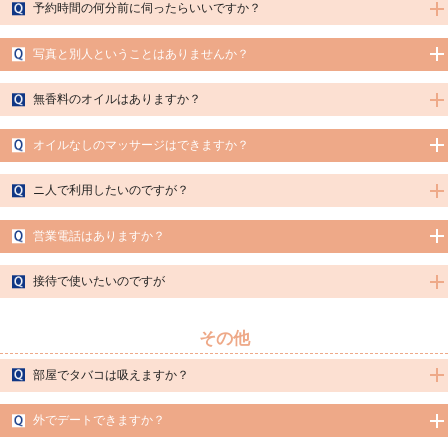
予約時間の何分前に伺ったらいいですか？
A.お部屋の準備などございますので、予約時間ちょうどにお越しいただけますよう
写真と別人ということはありませんか？
お願い申し上げます。
A.写真のセラピストが施術します。当店は振替行為は絶対にいたしません。
無香料のオイルはありますか？
A.２種類のオイルをご用意しておりますが、基本的に無香料のノイルでの施術とな
オイルなしのマッサージはできますか？
ります。ただし、お客様のご希望、又はセラピストの体質によりノイルが肌に合わ
ない場合には他のオイルを使用しております。
A.申し訳ありません。当店はオイルマッサージのみとなっております。
ニ人で利用したいのですが？
A.お一人一室ずつ個室での施術となりますので、同室内での施術はお受けできませ
営業電話はありますか？
ん。
A.お客様の了承なく、こちらから営業電話をすることはありません。
接待で使いたいのですが
A.当店はお客様からお問い合わせがあった際に、一番ご要望に近いセラピストをご
紹介させていただいておりますのでご安心下さい。また、セラピストのタイプにこ
その他
だわりのあるお客様も遠慮なくお申し付け下さい。可能な限りご対応させていただ
きます。接待で代理でのご予約も可能となります。
部屋でタバコは吸えますか？
A.申し訳ございません。当店は全室禁煙となっております。あらかじめご了承くだ
外でデートできますか？
さいませ。