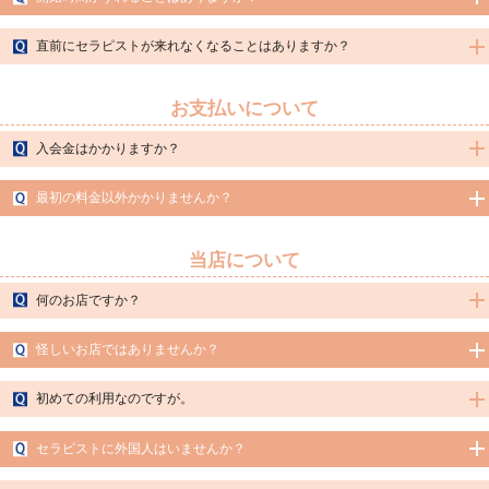
ご了承くださいませ。
A.お時間の余裕をもって予約をおとりしているため、原則はありません。万が一、
直前にセラピストが来れなくなることはありますか？
何らかの事情により時間変更がある場合は、分かった時点で早めにご連絡させてい
ただきます。
A.セラピストのスケジュールには万全の注意を払っておりますが、体調不良等でお
休みになる可能性がありますので、予めご了承ください。
お支払いについて
入会金はかかりますか？
A.入会金は通常1000円ですが、現在キャンペーンのため無料となります。
最初の料金以外かかりませんか？
A.ご予約時にお電話でお伝えする料金以外に追加料金はございません。ただし、延
長した場合は、延長料金が追加されます。
当店について
何のお店ですか？
A.当店はエステとなります。セラピストによるマッサージの施術が受けられるお店
怪しいお店ではありませんか？
です。
A.法人経営の健全なお店ですので、ご安心ください。
初めての利用なのですが。
A.当店では、メンズエステのご利用が初めての方でも安心してご利用いただけるよ
セラピストに外国人はいませんか？
う努めています。ご不明点等ございましたら、お気軽にご連絡くださいませ。
A.当店セラピストは全員日本人の女性セラピストです。