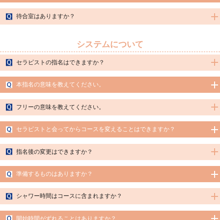
A.お部屋の準備などございますので、予約時間ちょうどにお越しいただけますよう
待合室はありますか？
お願い申し上げます。
A.申し訳ありません。待合室のご用意はございませんので、お時間ちょうどにお越
し頂ければと思います。
システムについて
セラピストの指名はできますか？
A.初めての方でも指名は可能です。ご希望のセラピストをご予約時にお申し付けく
本指名の意味を教えてください。
ださい。
※状況によってはご指名をお受け出来ない場合もございます。ご了承くださいま
A.同じセラピストで2回目以降に施術をされる場合が本指名となります。
せ。
フリーの意味を教えてください。
A.セラピストをご指名せず、当店にお任せして頂くコースです。
セラピストと会ってからコースを変えることはできますか？
簡単にお好みをお伝え頂ければ、ご案内可能なセラピストの中で、最もご希望に合
うセラピストをご案内させて頂きます。
A.ご予約時のコース時間を抑えていますので、コースを短くすることはできませ
指名後の変更はできますか？
ん。後ろの予約がなければ、追加料金にてコースを長くすることは可能となりま
す。
A.原則、ご指名のセラピストの変更はお断りしております。ご予約が成立した時点
準備するものはありますか？
で他のお客様からのお問い合わせをお断りしておりますので、あらかじめご了承く
ださいませ。
A.施術に必要な物は全てこちらで準備しておりますので、手ぶらでご利用いただけ
シャワー時間はコースに含まれますか？
ます。シャワー時のアメニティもご用意しております。
A.コース時間は、シャワー時間を含んだお時間となっておりますので、あらかじめ
開始時間がずれることはありますか？