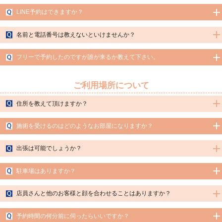
A.当店では番号通知されている電話番号からのみのご予約とさせていただいており
LINE予約はできますか？
ます。非通知や公衆電話からのご予約は受けかねます。
A.はい、可能です。
こちらのLINE ID
よりご予約いだくことが可能です。
名前と電話番号は教えないといけませんか？
但し、会員様のみのご利用となります。電話予約が優先となりますので予めご了承
くださいませ。
A.ご予約時に、必ずお名前とお電話番号が必要となります。
フリーで予約したのですが誰が来るか教えて下さい。
当店では、個人情報保護に関する法令およびその他の規範を遵守し、お客様の大切
な個人情報の保護に 厳重な注意を払い取扱うことに努めております。ご安心してご
A.セラピストのお名前を言ってしまいますと、指名になってしまい指名料がかかり
利用ください。
ます。
ご利用場所について
いたずら防止のため、お電話番号の登録が出来ないお客様のご利用はお断りさせて
フリーでご利用の場合は、お部屋入室まで楽しみにお待ちください。
頂いております。何卒ご理解くださいませ。
※個人情報保護士の有資格者が、ガイドラインに沿って適正に管理しておりますの
住所を教えて頂けますか？
でご安心ください。
A.完全予約制プライベートサロンのため、住所非公開となっております。
施術を受けるのはどのようなお部屋になりますか？
ご予約の確定したお客様にのみ詳しいご案内をさせていただきますので、予めご了
承くださいませ。
A.完全個室でシャワー完備のお部屋となります。他人に見られることなく、リラッ
出張は可能でしょうか？
クスして施術を受けていただけます。
A.現在、出張のサービスは行っておりません
駐車場はありますか？
A.お部屋の近くにあるリーズナブルな駐車場をご案内させて頂きます。
店員さんと他のお客様と顔を合わせることはありますか？
A.施術するセラピスト以外の者と顔を合わせることは原則ありませんので、ご安心
予約時間の何分前に伺ったらいいですか？
ください。